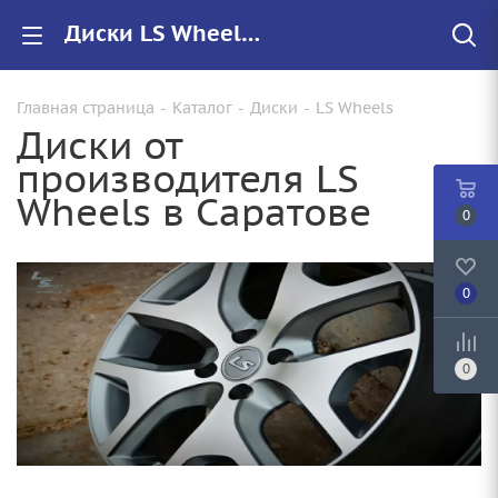
Диски LS Wheels купить в Саратове, низкие цены на автомобильные диски
Главная страница
-
Каталог
-
Диски
-
LS Wheels
Диски от
производителя LS
Wheels в Саратове
0
0
0