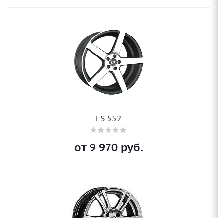
LS 552
от
9 970
руб.